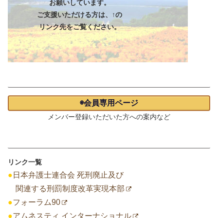
お願いしています。
ご支援いただける方は、↑の
リンク先をご覧ください。
会員専用ページ
◉会員専用ページ
メンバー登録いただいた方への案内など
リンク一覧
リンク一覧
●
日本弁護士連合会 死刑廃止及び
関連する刑罰制度改革実現本部
●
フォーラム90
●
アムネスティ インターナショナル