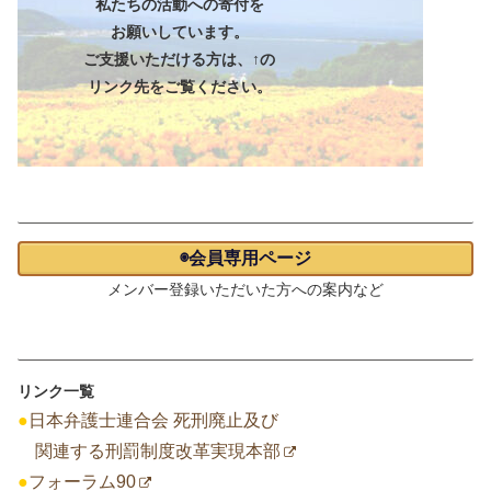
私たちの活動への寄付を
お願いしています。
ご支援いただける方は、↑の
リンク先をご覧ください。
会員専用ページ
◉会員専用ページ
メンバー登録いただいた方への案内など
リンク一覧
リンク一覧
●
日本弁護士連合会 死刑廃止及び
関連する刑罰制度改革実現本部
●
フォーラム90