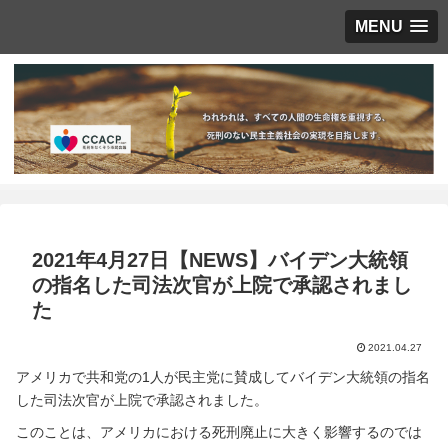
MENU
2021年4月27日【NEWS】バイデン大統領
の指名した司法次官が上院で承認されまし
た
2021.04.27
アメリカで共和党の1人が民主党に賛成してバイデン大統領の指名
した司法次官が上院で承認されました。
このことは、アメリカにおける死刑廃止に大きく影響するのでは